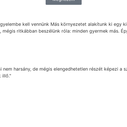
igyelembe kell vennünk Más környezetet alakítunk ki egy 
, mégis ritkábban beszélünk róla: minden gyermek más. Épp 
i nem harsány, de mégis elengedhetetlen részét képezi a s
llő."