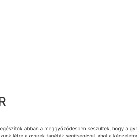
R
iegészítők abban a meggyőződésben készültek, hogy a gye
zunk létre a gyerek tapéták segítségével, ahol a képzelet