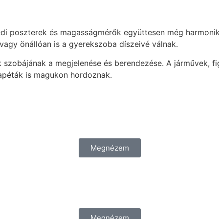
yedi poszterek és magasságmérők együttesen még harmonik
 vagy önállóan is a gyerekszoba díszeivé válnak.
k szobájának a megjelenése és berendezése. A járművek, f
tapéták is magukon hordoznak.
Megnézem
Megnézem