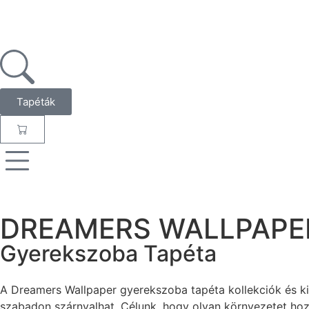
Tapéták
DREAMERS WALLPAPE
Gyerekszoba Tapéta
A Dreamers Wallpaper gyerekszoba tapéta kollekciók és k
szabadon szárnyalhat. Célunk, hogy olyan környezetet hoz