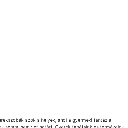
rekszobák azok a helyek, ahol a gyermeki fantázia
nek semmi sem vet határt. Gyerek tapétáink és termékeink