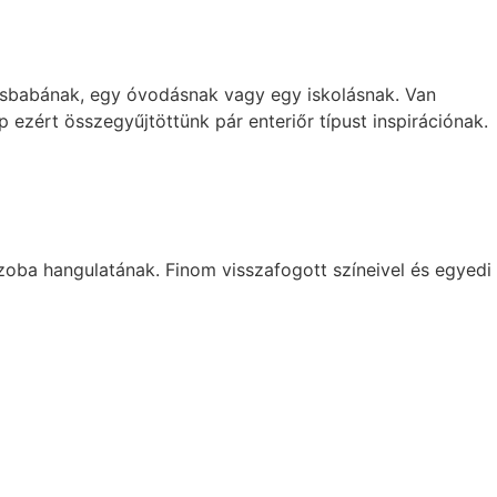
kisbabának, egy óvodásnak vagy egy iskolásnak. Van
ezért összegyűjtöttünk pár enteriőr típust inspirációnak.
zoba hangulatának. Finom visszafogott színeivel és egyedi