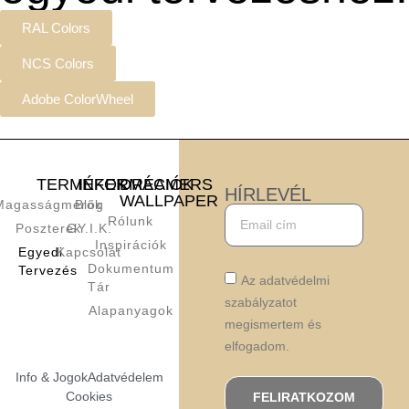
RAL Colors
NCS Colors
Adobe ColorWheel
TERMÉKEK
INFORMÁCIÓK
DREAMERS
HÍRLEVÉL
WALLPAPER
Magasságmérők
Blog
Rólunk
Poszterek
GY.I.K.
Inspirációk
Egyedi
Kapcsolat
Dokumentum
Tervezés
Az adatvédelmi
Tár
szabályzatot
Alapanyagok
megismertem és
elfogadom.
Info & Jogok
Adatvédelem
Cookies
FELIRATKOZOM