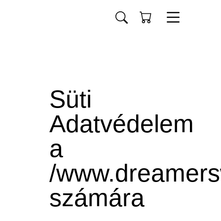
Süti
Adatvédelem
a
/www.dreamersw
számára