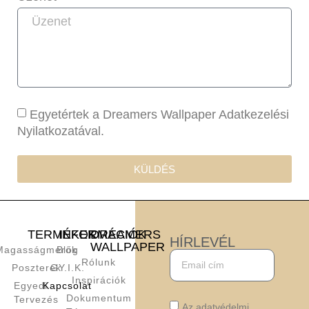
Egyetértek a Dreamers Wallpaper Adatkezelési
Nyilatkozatával.
KÜLDÉS
TERMÉKEK
INFORMÁCIÓK
DREAMERS
HÍRLEVÉL
WALLPAPER
Magasságmérők
Blog
Rólunk
Poszterek
GY.I.K.
Inspirációk
Egyedi
Kapcsolat
Dokumentum
Tervezés
Az adatvédelmi