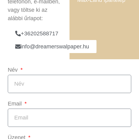
Max-Land Ipartelep
telefonon, e-mailben,
vagy töltse ki az
alábbi űrlapot:
+36202588717
info@dreamerswalpaper.hu
Név
Email
Üzenet