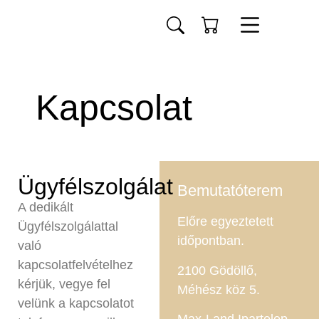
Kapcsolat
Ügyfélszolgálat
Bemutatóterem
A dedikált
Előre egyeztetett
Ügyfélszolgálattal
időpontban.
való
kapcsolatfelvételhez
2100 Gödöllő,
kérjük, vegye fel
Méhész köz 5.
velünk a kapcsolatot